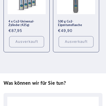
4 x Co2-Universal-
500 g Co2-
Zylinder (425g)
Eigentumsflasche
Normaler
€87,95
Normaler
€49,90
Preis
Preis
Ausverkauft
Ausverkauft
Was können wir für Sie tun?