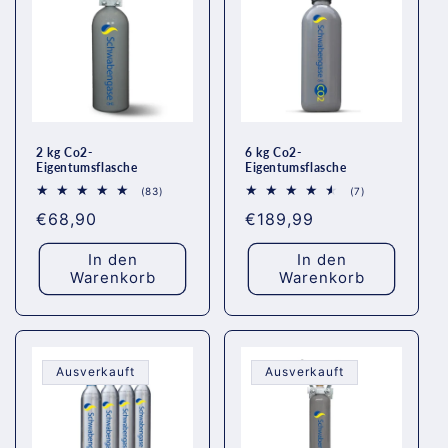
2 kg Co2-
6 kg Co2-
Eigentumsflasche
Eigentumsflasche
83
7
(83)
(7)
Bewertungen
Bewertungen
Normaler
€68,90
Normaler
€189,99
insgesamt
insgesamt
Preis
Preis
In den
In den
Warenkorb
Warenkorb
Ausverkauft
Ausverkauft