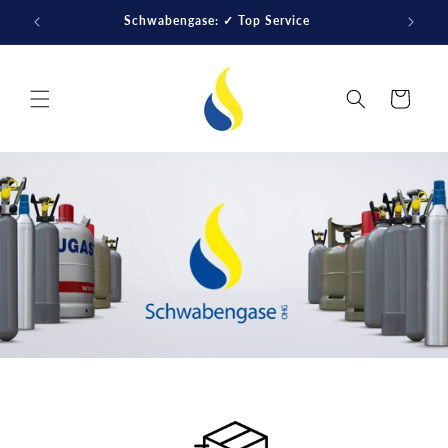
Direkt
zum
Schwabengase: ✓ Top Service
Inhalt
Warenkorb